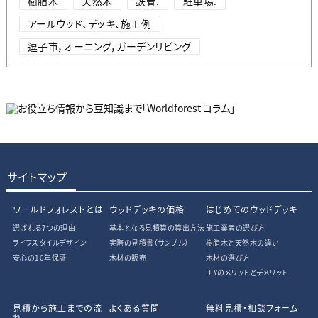
樹脂木
天然木
鉄骨.
駐車場.
アールウッド、デッキ、施工例
逗子市，オーニング，ガーデンリビング
サイトマップ
ワールドフォレストとは
ウッドデッキの価格
はじめてのウッドデッキ
選ばれる7つの理由
基本となる見積算の算出方法
施工業者の選び方
ライフスタイルデザイン
実際の見積書
（サンプル）
樹脂木と天然木の違い
安心の10年保証
木材の販売
木材の選び方
DIYのメリットとデメリット
見積から施工までの流
よくある質問
無料見積・相談フォーム
れ