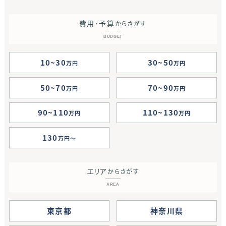
費用･予算
からさがす
BUDGET
10~30
30~50
万円
万円
50~70
70~90
万円
万円
90~110
110~130
万円
万円
130
万円
エリア
からさがす
AREA
東京都
神奈川県