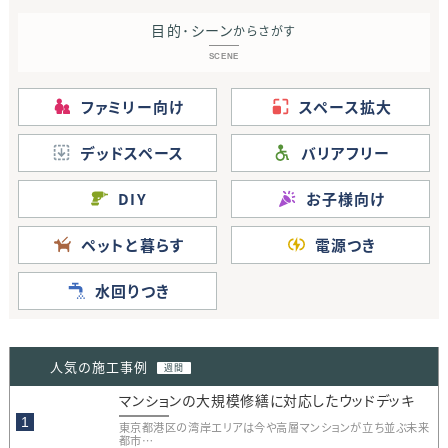
目的･シーン
からさがす
SCENE
ファミリー向け
スペース拡大
デッドスペース
バリアフリー
DIY
お子様向け
ペットと暮らす
電源つき
水回りつき
人気の施工事例
週間
マンションの大規模修繕に対応したウッドデッキ
東京都港区の湾岸エリアは今や高層マンションが立ち並ぶ未来
都市…