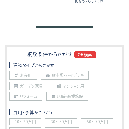
間をもたらしてくれ…
複数条件から
さがす
OR検索
建物タイプ
からさがす
お庭用
駐車場・ハイデッキ
ガーデン家具
マンション用
リフォーム
店舗・商業施設
費用・予算
からさがす
10〜30万円
30〜50万円
50〜70万円