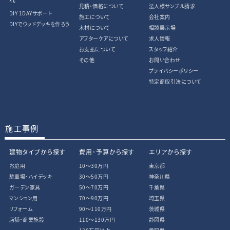
見積・価格について
法人様サンプル請求
DIY 1DAYサポート
施工について
会社案内
DIYでウッドデッキを作ろう
木材について
相談展示場
アフターケアについて
求人情報
お支払について
スタッフ紹介
その他
お問い合わせ
プライバシーポリシー
特定商取引法について
施工事例
建物タイプから探す
費用･予算から探す
エリアから探す
お庭用
10〜30万円
東京都
駐車場・ハイデッキ
30〜50万円
神奈川県
ガーデン家具
50〜70万円
千葉県
マンション用
70〜90万円
埼玉県
リフォーム
90〜110万円
茨城県
店舗・商業施設
110〜130万円
静岡県