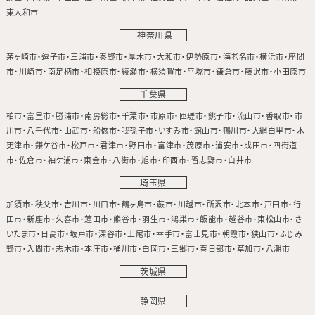
東大和市
神奈川県
茅ヶ崎市
逗子市
三浦市
秦野市
厚木市
大和市
伊勢原市
海老名市
横浜市
座間
市
川崎市
南足柄市
相模原市
綾瀬市
横須賀市
平塚市
鎌倉市
藤沢市
小田原市
千葉県
柏市
富里市
勝浦市
南房総市
千葉市
市原市
匝瑳市
銚子市
流山市
香取市
市
川市
八千代市
山武市
船橋市
我孫子市
いすみ市
館山市
鴨川市
大網白里市
木
更津市
鎌ケ谷市
松戸市
君津市
野田市
富津市
茂原市
浦安市
成田市
四街道
市
佐倉市
袖ケ浦市
東金市
八街市
旭市
印西市
習志野市
白井市
埼玉県
加須市
秩父市
吉川市
川口市
鶴ヶ島市
蕨市
川越市
所沢市
北本市
戸田市
行
田市
新座市
久喜市
蓮田市
熊谷市
羽生市
鴻巣市
飯能市
越谷市
東松山市
さ
いたま市
日高市
坂戸市
深谷市
上尾市
幸手市
富士見市
朝霞市
狭山市
ふじみ
野市
入間市
志木市
本庄市
桶川市
白岡市
三郷市
春日部市
草加市
八潮市
茨城県
静岡県