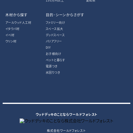
130万円以上
愛知県
木材から探す
目的･シーンからさがす
アールウッド人工材
ファミリー向け
イタウバ材
スペース拡大
イペ材
デッドスペース
ウリン材
バリアフリー
DIY
お子様向け
ペットと暮らす
電源つき
水回りつき
ウッドデッキのことならワールドフォレスト
株式会社ワールドフォレスト