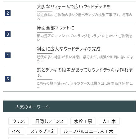
大胆なリフォームで広いウッドデッキを
最近非常にご依頼の多い２階ベランダの拡張工事です。 既存の
ベ…
床面全部フラットに
都内港区のマンションのベランダをフラットにしたいとご依頼を
い…
斜面に広大なウッドデッキの完成
起伏の多い地形が多い神奈川県ですが、 横浜や川崎にはこのよ
う…
窓とデッキの段差があってもウッドデッキは作れま
す。
こちらの駐車場ハイデッキのケースは掃き出し窓の高さが 約１．
…
人気のキーワード
ウリン.
目隠しフェンス
水栓工事
人工木
イベ
ステップ×2
ルーフバルコニー、人工木