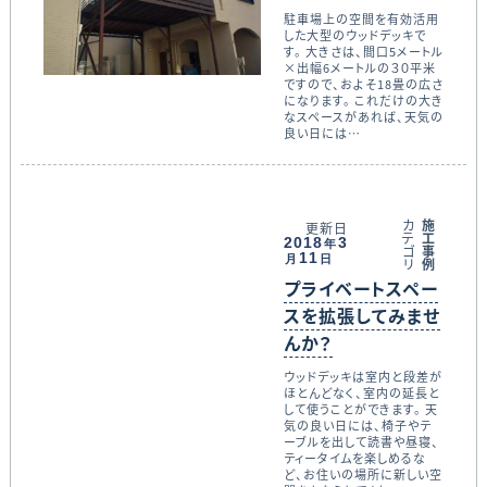
駐車場上の空間を有効活用
した大型のウッドデッキで
す。 大きさは、間口5メートル
×出幅6メートルの３０平米
ですので、およそ18畳の広さ
になります。 これだけの大き
なスペースがあれば、天気の
良い日には…
カ
施
更新日
テ
工
2018
3
年
ゴ
事
11
月
日
リ
例
プライベートスペー
スを拡張してみませ
んか？
ウッドデッキは室内と段差が
ほとんどなく、室内の延長と
して使うことができます。 天
気の良い日には、椅子やテ
ーブルを出して読書や昼寝、
ティータイムを楽しめるな
ど、お住いの場所に新しい空