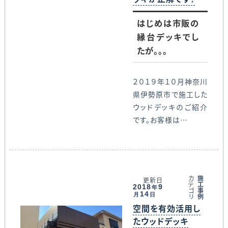
はじめは市販の
縁台デッキでし
たが。。。
２０１９年１０月神奈川
県伊勢原市で施工した
ウッドデッキのご紹介
です。お客様は…
カ
施
更新日
テ
工
2018
9
年
ゴ
事
14
月
日
リ
例
空間を有効活用し
たウッドデッキ