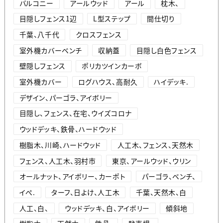
バルコニー
アールウッド
アール
枕木、
目隠しフェンス1辺
L型ステップ
間仕切り
千葉、八千代
クロスフェンス
室外機カバーベンチ
収納蓋
目隠し白色フェンス
壁隠しフェンス
ポリカツインカーボ
室外機カバー
ログハウス、高耐久
ハイデッキ.
デザイン、パーゴラ、アイボリー
目隠し、フェンス、在宅、ウイズコロナ
ウッドデッキ、鉄骨、ハードウッド
樹脂木、川崎、ハードウッド
人工木、フェンス、天然木
フェンス、人工木、羽村市
東京、アールウッド、ウリン
オールナット、アイボリー、カーポト
パーゴラ、ベンチ、
イぺ.
ターフ、日よけ、人工木
千葉、天然木、白
人工、白、
ウッドデッキ、白、アイボリー
傾斜地