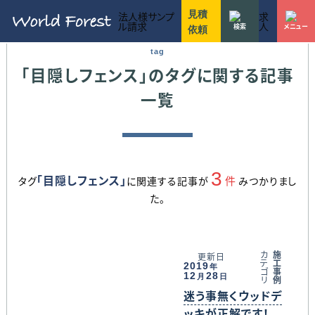
ワールドフォレストのお見積りに関する方針
ワールドフォレストのウッドデッキ施工事例一覧
不明な点などお気軽にお問い合わせ下さい
7つのこだわりを守り抜く事で選ばれ続けてきました
建設、リフォーム、設計、不動産など法人様窓口
お庭用
駐車場・ハイデッキ
ガーデン家具
マンション用
リフォーム
店舗・商業施設
お客様のライフスタイルにあったウッドデッキをご提案
ワールドフォレストでは木材単体での販売も行っています
10〜30万円
30〜50万円
50〜70万円
70〜90万円
90〜110万円
110〜130万円
130万円以上
東京都
神奈川県
千葉県
埼玉県
茨城県
静岡県
愛知県
ウッドデッキ施工のワールドフォレスト
目隠しフェンス
見積
法人様サンプ
求
ル請求
人
検索
メニュー
依頼
tag
「目隠しフェンス」のタグに関する記事
一覧
3
「目隠しフェンス」
件
タグ
に関連する記事が
みつかりまし
た。
カ
施
更新日
テ
工
2019
年
ゴ
事
12
28
月
日
リ
例
迷う事無くウッドデ
ッキが正解です！