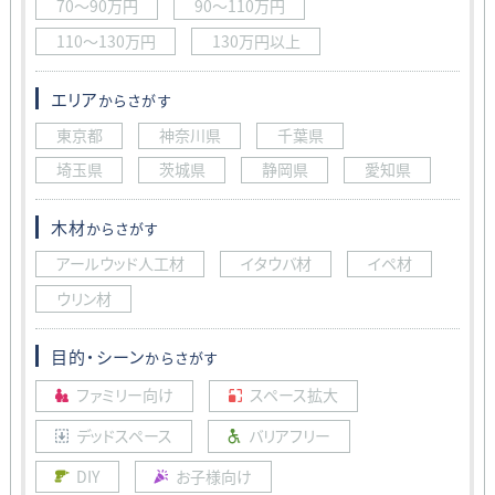
70〜90万円
90〜110万円
110〜130万円
130万円以上
エリア
からさがす
東京都
神奈川県
千葉県
埼玉県
茨城県
静岡県
愛知県
木材
からさがす
アールウッド人工材
イタウバ材
イペ材
ウリン材
目的・シーン
からさがす
ファミリー向け
スペース拡大
デッドスペース
バリアフリー
DIY
お子様向け