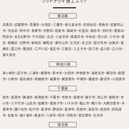
ウッドデッキ施工エリア
東京都
目黒区
武蔵野市
清瀬市
大田区
三鷹市
東久留米市
世田谷区
青梅市
武蔵村山
市
渋谷区
府中市
多摩市
中野区
昭島市
稲城市
杉並区
調布市
羽村市
豊島区
町田市
あきる野市
千代田区
北区
小金井市
西東京市
中央区
荒川区
小平市
港
区
板橋区
日野市
新宿区
練馬区
東村山市
文京区
足立区
国分寺市
台東区
葛
飾区
国立市
墨田区
江戸川区
福生市
江東区
八王子市
狛江市
品川区
立川市
東大和市
神奈川県
茅ヶ崎市
逗子市
三浦市
秦野市
厚木市
大和市
伊勢原市
海老名市
横浜市
座間
市
川崎市
南足柄市
相模原市
綾瀬市
横須賀市
平塚市
鎌倉市
藤沢市
小田原市
千葉県
柏市
富里市
勝浦市
南房総市
千葉市
市原市
匝瑳市
銚子市
流山市
香取市
市
川市
八千代市
山武市
船橋市
我孫子市
いすみ市
館山市
鴨川市
大網白里市
木
更津市
鎌ケ谷市
松戸市
君津市
野田市
富津市
茂原市
浦安市
成田市
四街道
市
佐倉市
袖ケ浦市
東金市
八街市
旭市
印西市
習志野市
白井市
埼玉県