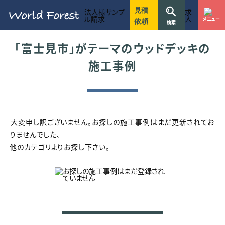
ワールドフォレストのお見積りに関する方針
ワールドフォレストのウッドデッキ施工事例一覧
不明な点などお気軽にお問い合わせ下さい
7つのこだわりを守り抜く事で選ばれ続けてきました
建設、リフォーム、設計、不動産など法人様窓口
お庭用
駐車場・ハイデッキ
ガーデン家具
マンション用
リフォーム
店舗・商業施設
お客様のライフスタイルにあったウッドデッキをご提案
ワールドフォレストでは木材単体での販売も行っています
10〜30万円
30〜50万円
50〜70万円
70〜90万円
90〜110万円
110〜130万円
130万円以上
東京都
神奈川県
千葉県
埼玉県
茨城県
静岡県
愛知県
ウッドデッキ施工のワールドフォレスト
施工事例
埼玉県のウッドデッキの施工事例
見積
法人様サンプ
求
ル請求
人
メニュー
依頼
検索
｢富士見市｣がテーマのウッドデッキの
施工事例
大変申し訳ございません。お探しの施工事例はまだ更新されてお
りませんでした、
他のカテゴリよりお探し下さい。