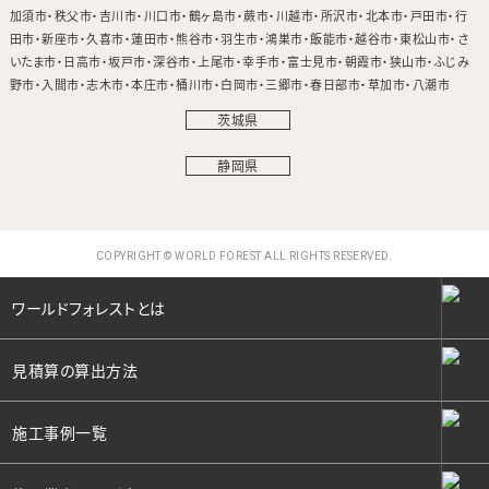
加須市
秩父市
吉川市
川口市
鶴ヶ島市
蕨市
川越市
所沢市
北本市
戸田市
行
田市
新座市
久喜市
蓮田市
熊谷市
羽生市
鴻巣市
飯能市
越谷市
東松山市
さ
いたま市
日高市
坂戸市
深谷市
上尾市
幸手市
富士見市
朝霞市
狭山市
ふじみ
野市
入間市
志木市
本庄市
桶川市
白岡市
三郷市
春日部市
草加市
八潮市
茨城県
静岡県
COPYRIGHT © WORLD FOREST ALL RIGHTS RESERVED.
ワールドフォレストとは
見積算の算出方法
施工事例一覧