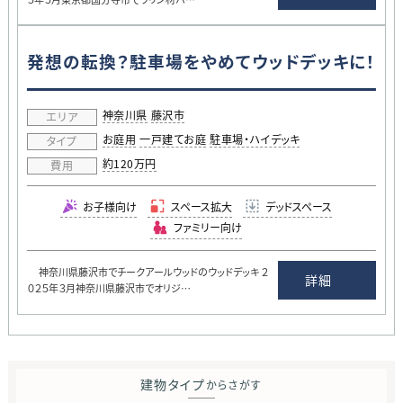
発想の転換？駐車場をやめてウッドデッキに！
神奈川県
藤沢市
エリア
お庭用
一戸建てお庭
駐車場・ハイデッキ
タイプ
約120万円
費用
お子様向け
スペース拡大
デッドスペース
ファミリー向け
神奈川県藤沢市でチークアールウッドのウッドデッキ ２
詳細
０２５年３月神奈川県藤沢市でオリジ…
建物タイプ
からさがす