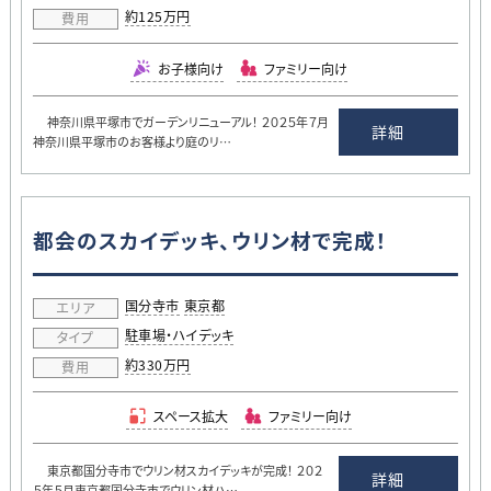
約125万円
費用
お子様向け
ファミリー向け
神奈川県平塚市でガーデンリニューアル！ ２０２５年７月
詳細
神奈川県平塚市のお客様より庭のリ…
都会のスカイデッキ、ウリン材で完成！
国分寺市
東京都
エリア
駐車場・ハイデッキ
タイプ
約330万円
費用
スペース拡大
ファミリー向け
東京都国分寺市でウリン材スカイデッキが完成！ ２０２
詳細
５年５月東京都国分寺市でウリン材ハ…