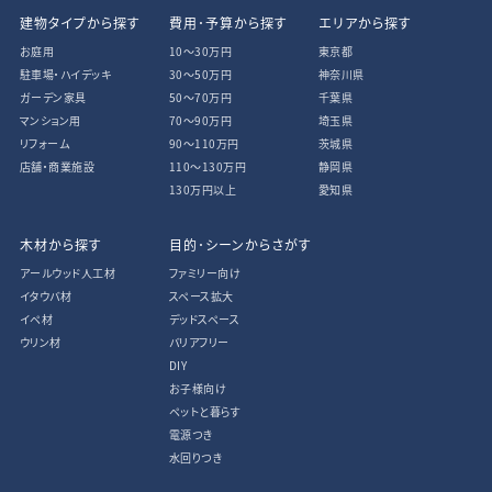
建物タイプから探す
費用･予算から探す
エリアから探す
お庭用
10〜30万円
東京都
駐車場・ハイデッキ
30〜50万円
神奈川県
ガーデン家具
50〜70万円
千葉県
マンション用
70〜90万円
埼玉県
リフォーム
90〜110万円
茨城県
店舗・商業施設
110〜130万円
静岡県
130万円以上
愛知県
木材から探す
目的･シーンからさがす
アールウッド人工材
ファミリー向け
イタウバ材
スペース拡大
イペ材
デッドスペース
ウリン材
バリアフリー
DIY
お子様向け
ペットと暮らす
電源つき
水回りつき