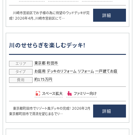
川崎市宮前区でお子様の為に待望のウッドデッキが完
詳細
成！ ２０２６年４月、川崎市宮前区にて…
川のせせらぎを楽しむデッキ！
東京都
町田市
エリア
お庭用
デッキのリフォーム
リフォーム
一戸建てお庭
タイプ
約175万円
費用
スペース拡大
ファミリー向け
東京都町田市でリゾート風デッキの完成！ ２０２６年２月
詳細
東京都町田市で清流を望むまるでリ…