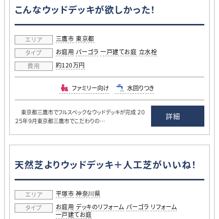
こんなウッドデッキが欲しかった！
三鷹市
東京都
エリア
お庭用
パーゴラ
一戸建てお庭
立水栓
タイプ
約120万円
費用
ファミリー向け
水回りつき
東京都三鷹市でフルスペックなウッドデッキが完成 ２０
詳細
２５年９月東京都三鷹市でこだわりの…
天然芝よりウッドデッキ＋人工芝がいいね！
平塚市
神奈川県
エリア
お庭用
デッキのリフォーム
パーゴラ
リフォーム
タイプ
一戸建てお庭