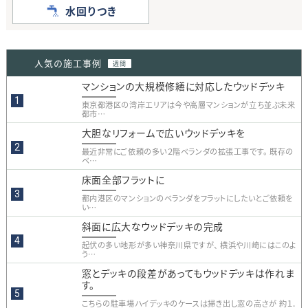
水回りつき
人気の施工事例
週間
マンションの大規模修繕に対応したウッドデッキ
東京都港区の湾岸エリアは今や高層マンションが立ち並ぶ未来
都市…
大胆なリフォームで広いウッドデッキを
最近非常にご依頼の多い２階ベランダの拡張工事です。 既存の
ベ…
床面全部フラットに
都内港区のマンションのベランダをフラットにしたいとご依頼を
い…
斜面に広大なウッドデッキの完成
起伏の多い地形が多い神奈川県ですが、 横浜や川崎にはこのよ
う…
窓とデッキの段差があってもウッドデッキは作れま
す。
こちらの駐車場ハイデッキのケースは掃き出し窓の高さが 約１．