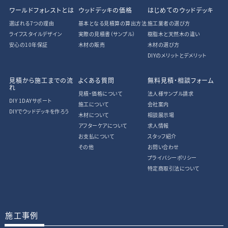
ワールドフォレストとは
ウッドデッキの価格
はじめてのウッドデッキ
選ばれる7つの理由
基本となる見積算の算出方法
施工業者の選び方
ライフスタイルデザイン
実際の見積書
（サンプル）
樹脂木と天然木の違い
安心の10年保証
木材の販売
木材の選び方
DIYのメリットとデメリット
見積から施工までの流
よくある質問
無料見積・相談フォーム
れ
見積・価格について
法人様サンプル請求
DIY 1DAYサポート
施工について
会社案内
DIYでウッドデッキを作ろう
木材について
相談展示場
アフターケアについて
求人情報
お支払について
スタッフ紹介
その他
お問い合わせ
プライバシーポリシー
特定商取引法について
施工事例