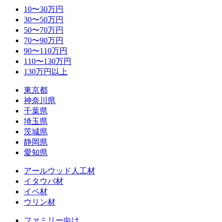
10〜30万円
30〜50万円
50〜70万円
70〜90万円
90〜110万円
110〜130万円
130万円以上
東京都
神奈川県
千葉県
埼玉県
茨城県
静岡県
愛知県
アールウッド人工材
イタウバ材
イペ材
ウリン材
ファミリー向け