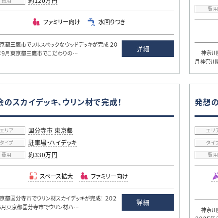
約120万円
費用
費
ファミリー向け
水回りつき
都三鷹市でフルスペックなウッドデッキが完成 ２０
詳細
神奈川県
年９月東京都三鷹市でこだわりの…
月神奈川
会のスカイデッキ、ウリン材で完成！
発想の
国分寺市
東京都
エリア
エリ
駐車場・ハイデッキ
タイプ
タイ
約330万円
費用
費
スペース拡大
ファミリー向け
都国分寺市でウリン材スカイデッキが完成！ ２０２
詳細
５月東京都国分寺市でウリン材ハ…
神奈川県