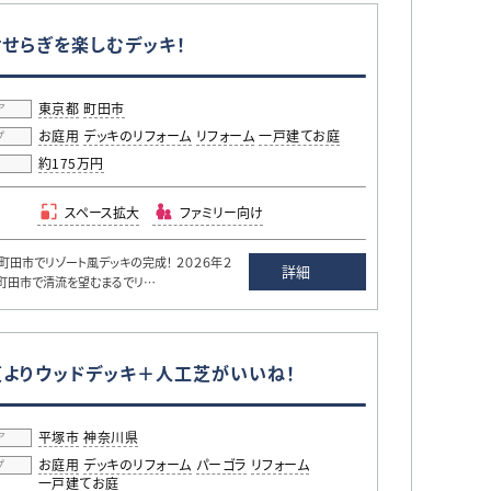
せらぎを楽しむデッキ！
東京都
町田市
ア
お庭用
デッキのリフォーム
リフォーム
一戸建てお庭
プ
約175万円
用
スペース拡大
ファミリー向け
田市でリゾート風デッキの完成！ ２０２６年２
詳細
町田市で清流を望むまるでリ…
よりウッドデッキ＋人工芝がいいね！
平塚市
神奈川県
ア
お庭用
デッキのリフォーム
パーゴラ
リフォーム
プ
一戸建てお庭