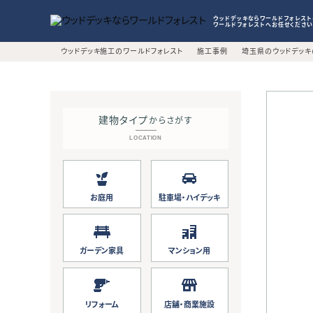
ワールドフォレストとは
ウッドデッキの価格
ウッドデッキならワールドフォレス
ワールドフォレストへお任せください
ABOUT US
PRICE
HOME
ウッドデッキ施工のワールドフォレスト
施工事例
埼玉県のウッドデッ
建物タイプ
からさがす
LOCATION
お庭用
駐車場・ハイデッキ
ガーデン家具
マンション用
リフォーム
店舗・商業施設