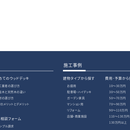
施工事例
めてのウッドデッキ
建物タイプから探す
費用･予算から
工業者の選び方
お庭用
10〜30万円
脂木と天然木の違い
駐車場・ハイデッキ
30〜50万円
材の選び方
ガーデン家具
50〜70万円
IYのメリットとデメリット
マンション用
70〜90万円
リフォーム
90〜110万円
店舗・商業施設
110〜130万円
・相談フォーム
130万円以上
ンプル請求