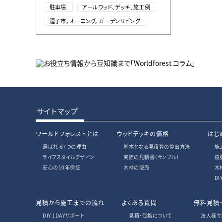
駐車場.
アールウッド、デッキ、施工例
逗子市，オーニング，ガーデンリビング
サイトマップ
ワールドフォレストとは
ウッドデッキの価格
はじ
選ばれる7つの理由
基本となる見積算の算出方法
施
ライフスタイルデザイン
実際の見積書
（サンプル）
樹
安心の10年保証
木材の販売
木
D
見積から施工までの流れ
よくある質問
無料見積
DIY 1DAYサポート
見積・価格について
法人様サ