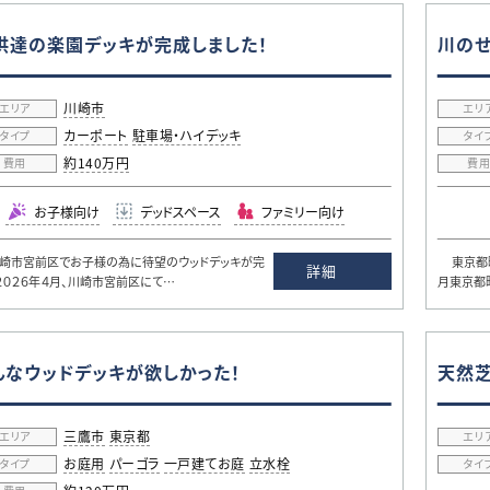
供達の楽園デッキが完成しました！
川のせ
川崎市
エリア
エリ
カーポート
駐車場・ハイデッキ
タイプ
タイ
約140万円
費用
費
お子様向け
デッドスペース
ファミリー向け
市宮前区でお子様の為に待望のウッドデッキが完
東京都町
詳細
 ２０２６年４月、川崎市宮前区にて…
月東京都
んなウッドデッキが欲しかった！
天然芝
三鷹市
東京都
エリア
エリ
お庭用
パーゴラ
一戸建てお庭
立水栓
タイプ
タイ