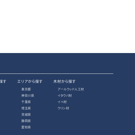
探す
エリアから探す
木材から探す
東京都
アールウッド人工材
神奈川県
イタウバ材
千葉県
イペ材
埼玉県
ウリン材
茨城県
静岡県
愛知県