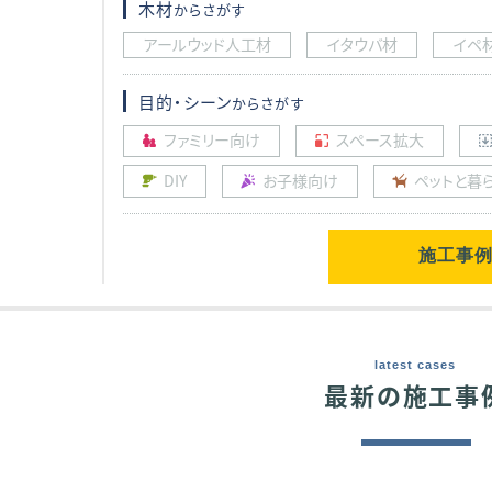
木材
からさがす
アールウッド人工材
イタウバ材
イペ
目的・シーン
からさがす
ファミリー向け
スペース拡大
DIY
お子様向け
ペットと暮
施工事
latest cases
最新の施工事