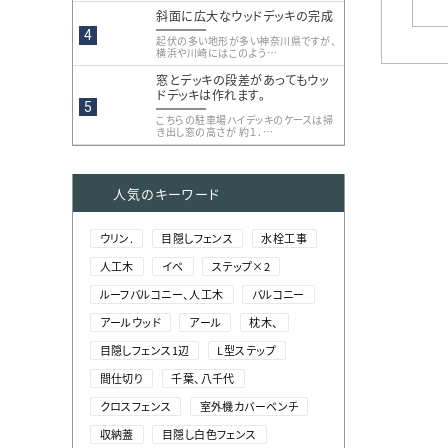
斜面に広大なウッドデッキの完成
起伏の多い地形が多い神奈川県ですが、
横浜や川崎にはこのよう…
窓とデッキの段差があってもウッ
ドデッキは作れます。
こちらの駐車場ハイデッキのケースは掃
き出し窓の高さが 約１．…
人気のキーワード
ウリン.
目隠しフェンス
水栓工事
人工木
イベ
ステップ×2
ルーフバルコニー、人工木
バルコニー
アールウッド
アール
枕木、
目隠しフェンス1辺
L型ステップ
間仕切り
千葉、八千代
クロスフェンス
室外機カバーベンチ
収納蓋
目隠し白色フェンス