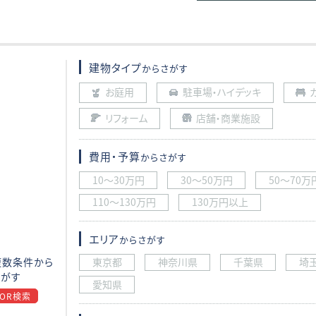
建物タイプ
からさがす
お庭用
駐車場・ハイデッキ
リフォーム
店舗・商業施設
費用・予算
からさがす
10〜30万円
30〜50万円
50〜70万
110〜130万円
130万円以上
エリア
からさがす
東京都
神奈川県
千葉県
埼
複数条件から
さがす
愛知県
OR検索