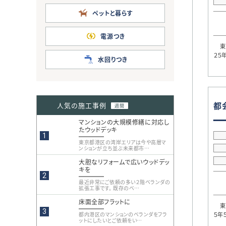
ペットと暮らす
電源つき
東京
２５
水回りつき
都
人気の施工事例
週間
マンションの大規模修繕に対応し
たウッドデッキ
東京都港区の湾岸エリアは今や高層マ
ンションが立ち並ぶ未来都市…
大胆なリフォームで広いウッドデッ
キを
最近非常にご依頼の多い２階ベランダの
拡張工事です。 既存のベ…
床面全部フラットに
東京
都内港区のマンションのベランダをフラ
５年
ットにしたいとご依頼をい…