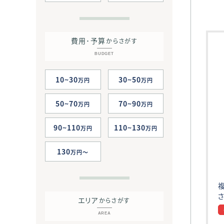
費用･予算
からさがす
BUDGET
10~30
30~50
万円
万円
50~70
70~90
万円
万円
90~110
110~130
万円
万円
130
万円
エリア
からさがす
AREA