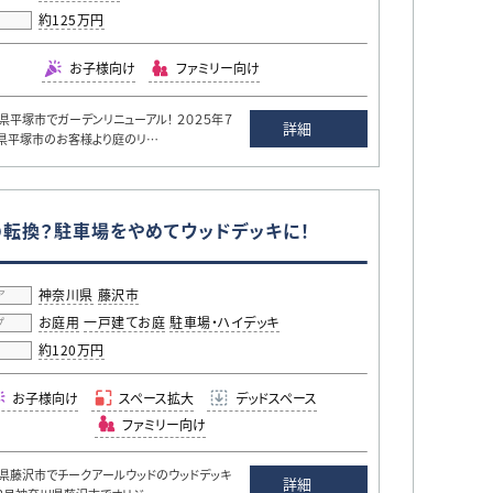
約125万円
用
お子様向け
ファミリー向け
平塚市でガーデンリニューアル！ ２０２５年７
詳細
県平塚市のお客様より庭のリ…
転換？駐車場をやめてウッドデッキに！
神奈川県
藤沢市
ア
お庭用
一戸建てお庭
駐車場・ハイデッキ
プ
約120万円
用
お子様向け
スペース拡大
デッドスペース
ファミリー向け
藤沢市でチークアールウッドのウッドデッキ
詳細