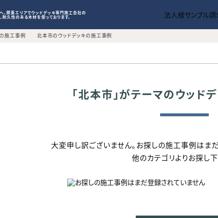
施工事例一覧
はじめてのウッドデッキ
見積から施工
トへ。関東エリアでウッドデッキ専門施工会社の
法人様サンプル請
。耐久性のある木材を使っております。
WORKS
INTRODUCTION
CONSTRUCTIO
キの施工事例
北本市のウッドデッキの施工事例
｢北本市｣がテーマのウッド
大変申し訳ございません。お探しの施工事例はまだ
他のカテゴリよりお探し下