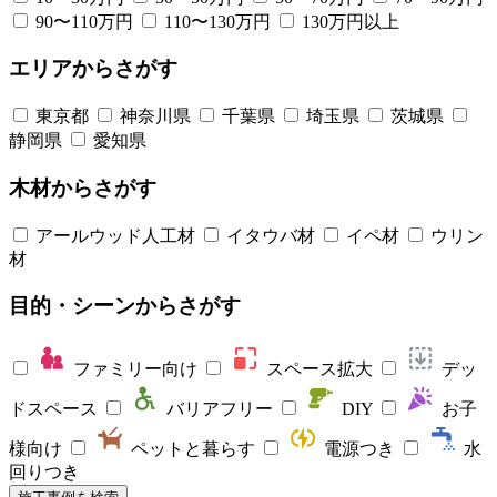
90〜110万円
110〜130万円
130万円以上
エリア
からさがす
東京都
神奈川県
千葉県
埼玉県
茨城県
静岡県
愛知県
木材
からさがす
アールウッド人工材
イタウバ材
イペ材
ウリン
材
目的・シーン
からさがす
ファミリー向け
スペース拡大
デッ
ドスペース
バリアフリー
DIY
お子
様向け
ペットと暮らす
電源つき
水
回りつき