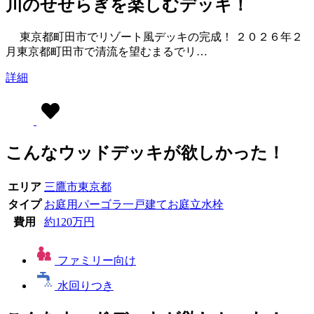
川のせせらぎを楽しむデッキ！
東京都町田市でリゾート風デッキの完成！ ２０２６年２
月東京都町田市で清流を望むまるでリ…
詳細
こんなウッドデッキが欲しかった！
エリア
三鷹市
東京都
タイプ
お庭用
パーゴラ
一戸建てお庭
立水栓
費用
約120万円
ファミリー向け
水回りつき