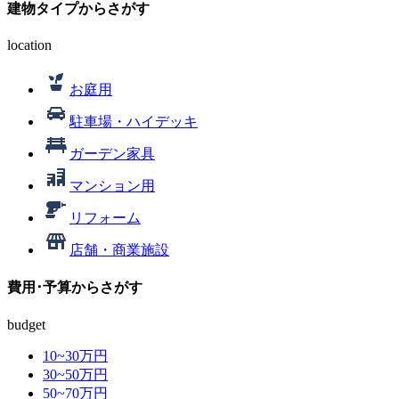
建物タイプ
からさがす
location
お庭用
駐車場・ハイデッキ
ガーデン家具
マンション用
リフォーム
店舗・商業施設
費用･予算
からさがす
budget
10~30
万円
30~50
万円
50~70
万円