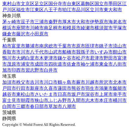
東村山市
文京区
足立区
国分寺市
台東区
葛飾区
国立市
墨田区
江
戸川区
福生市
江東区
八王子市
狛江市
品川区
立川市
東大和市
神奈川県
茅ヶ崎市
逗子市
三浦市
秦野市
厚木市
大和市
伊勢原市
海老名市
横浜市
座間市
川崎市
南足柄市
相模原市
綾瀬市
横須賀市
平塚市
鎌倉市
藤沢市
小田原市
千葉県
柏市
富里市
勝浦市
南房総市
千葉市
市原市
匝瑳市
銚子市
流山市
香取市
市川市
八千代市
山武市
船橋市
我孫子市
いすみ市
館山市
鴨川市
大網白里市
木更津市
鎌ケ谷市
松戸市
君津市
野田市
富津
市
茂原市
浦安市
成田市
四街道市
佐倉市
袖ケ浦市
東金市
八街市
旭市
印西市
習志野市
白井市
埼玉県
加須市
秩父市
吉川市
川口市
鶴ヶ島市
蕨市
川越市
所沢市
北本市
戸田市
行田市
新座市
久喜市
蓮田市
熊谷市
羽生市
鴻巣市
飯能市
越谷市
東松山市
さいたま市
日高市
坂戸市
深谷市
上尾市
幸手市
富士見市
朝霞市
狭山市
ふじみ野市
入間市
志木市
本庄市
桶川市
白岡市
三郷市
春日部市
草加市
八潮市
茨城県
静岡県
Copyright © World Forest All Rights Reserved.