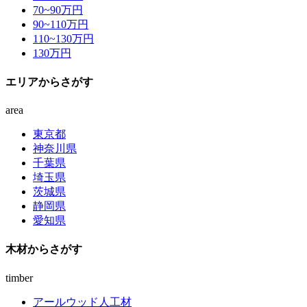
70~90
万円
90~110
万円
110~130
万円
130
万円
エリア
からさがす
area
東京都
神奈川県
千葉県
埼玉県
茨城県
静岡県
愛知県
木材
からさがす
timber
アールウッド人工材