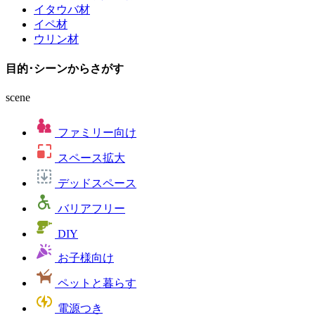
イタウバ材
イペ材
ウリン材
目的･シーン
からさがす
scene
ファミリー向け
スペース拡大
デッドスペース
バリアフリー
DIY
お子様向け
ペットと暮らす
電源つき