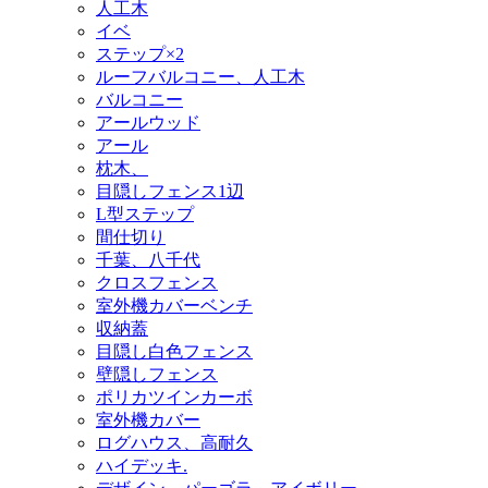
人工木
イベ
ステップ×2
ルーフバルコニー、人工木
バルコニー
アールウッド
アール
枕木、
目隠しフェンス1辺
L型ステップ
間仕切り
千葉、八千代
クロスフェンス
室外機カバーベンチ
収納蓋
目隠し白色フェンス
壁隠しフェンス
ポリカツインカーボ
室外機カバー
ログハウス、高耐久
ハイデッキ.