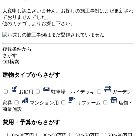
大変申し訳ございません。お探しの施工事例はまだ更新され
ておりませんでした、
他のカテゴリよりお探し下さい。
複数条件から
さがす
OR検索
建物タイプ
からさがす
お庭用
駐車場・ハイデッキ
ガーデン
家具
マンション用
リフォーム
店舗・
商業施設
費用・予算
からさがす
10〜30万円
30〜50万円
50〜70万円
70〜90万円