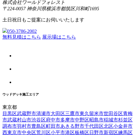
株式会社ワールドフォレスト
〒224-0057 神奈川県横浜市都筑区川和町1695
土日祝日もご提案にお伺いいたします
050-3786-2002
無料見積はこちら
展示場はこちら
ウッドデッキ施工エリア
東京都
目黒区
武蔵野市
清瀬市
大田区
三鷹市
東久留米市
世田谷区
青梅
市
武蔵村山市
渋谷区
府中市
多摩市
中野区
昭島市
稲城市
杉並区
調布市
羽村市
豊島区
町田市
あきる野市
千代田区
北区
小金井市
西東京市
中央区
荒川区
小平市
港区
板橋区
日野市
新宿区
練馬区