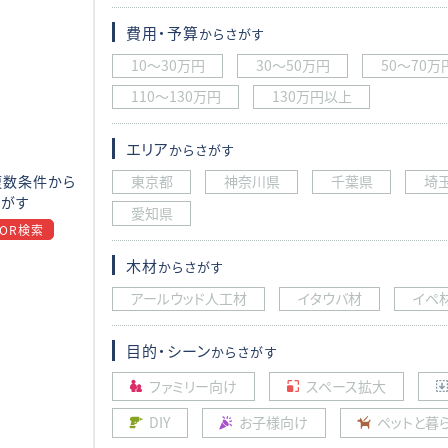
費用・予算
からさがす
10〜30万円
30〜50万円
50〜70万
110〜130万円
130万円以上
エリア
からさがす
東京都
神奈川県
千葉県
埼
複数条件から
さがす
愛知県
OR検索
木材
からさがす
アールウッド人工材
イタウバ材
イペ
目的・シーン
からさがす
ファミリー向け
スペース拡大
DIY
お子様向け
ペットと暮