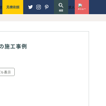
までの流れ
よくある質問
無料見積・相談はこちら
求
求人
見積依頼
メニュー
N PROCESS
FAQ
ESTIMATE
検索
の施工事例
プル表示