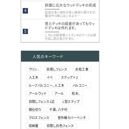
斜面に広大なウッドデッキの完成
起伏の多い地形が多い神奈川県ですが、
横浜や川崎にはこのよう…
窓とデッキの段差があってもウッ
ドデッキは作れます。
こちらの駐車場ハイデッキのケースは掃
き出し窓の高さが 約１．…
人気のキーワード
ウリン.
目隠しフェンス
水栓工事
人工木
イベ
ステップ×2
ルーフバルコニー、人工木
バルコニー
アールウッド
アール
枕木、
目隠しフェンス1辺
L型ステップ
間仕切り
千葉、八千代
クロスフェンス
室外機カバーベンチ
収納蓋
目隠し白色フェンス