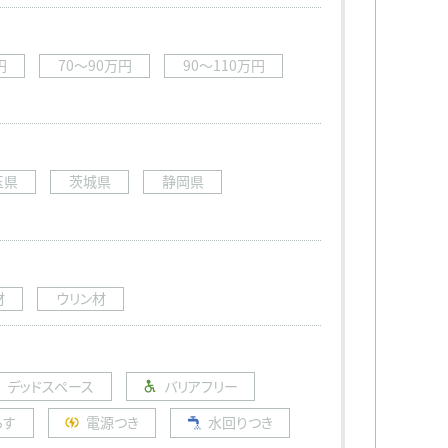
円
70〜90万円
90〜110万円
玉県
茨城県
静岡県
材
ウリン材
デッドスペース
バリアフリー
らす
電源つき
水回りつき