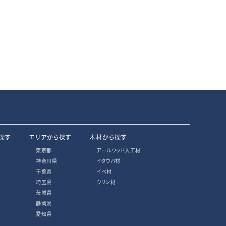
探す
エリアから探す
木材から探す
東京都
アールウッド人工材
神奈川県
イタウバ材
千葉県
イペ材
埼玉県
ウリン材
茨城県
静岡県
愛知県