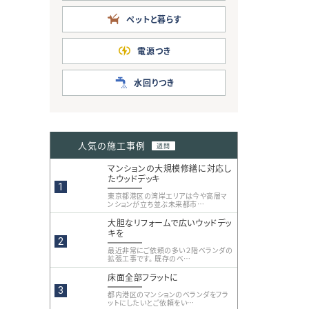
ペットと暮らす
電源つき
水回りつき
人気の施工事例
週間
マンションの大規模修繕に対応し
たウッドデッキ
東京都港区の湾岸エリアは今や高層マ
ンションが立ち並ぶ未来都市…
大胆なリフォームで広いウッドデッ
キを
最近非常にご依頼の多い２階ベランダの
拡張工事です。 既存のベ…
床面全部フラットに
都内港区のマンションのベランダをフラ
ットにしたいとご依頼をい…