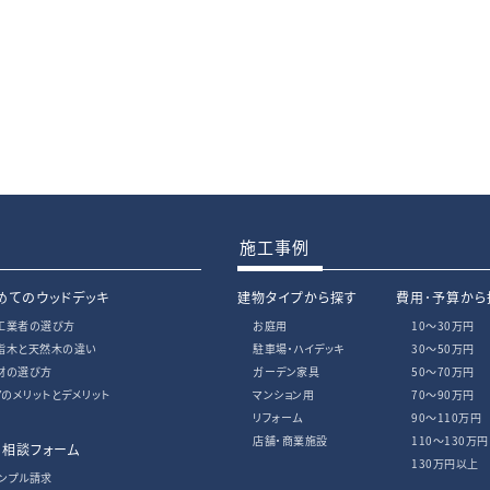
施工事例
めてのウッドデッキ
建物タイプから探す
費用･予算から
工業者の選び方
お庭用
10〜30万円
脂木と天然木の違い
駐車場・ハイデッキ
30〜50万円
材の選び方
ガーデン家具
50〜70万円
IYのメリットとデメリット
マンション用
70〜90万円
リフォーム
90〜110万円
店舗・商業施設
110〜130万円
・相談フォーム
130万円以上
ンプル請求