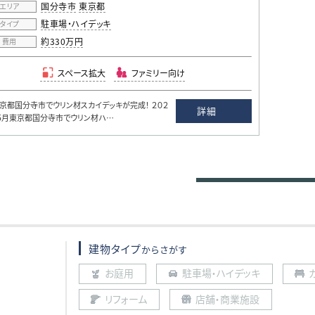
国分寺市
東京都
エリア
駐車場・ハイデッキ
タイプ
約330万円
費用
スペース拡大
ファミリー向け
都国分寺市でウリン材スカイデッキが完成！ ２０２
詳細
５月東京都国分寺市でウリン材ハ…
建物タイプ
からさがす
お庭用
駐車場・ハイデッキ
リフォーム
店舗・商業施設