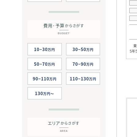
費用･予算
からさがす
BUDGET
東京
10~30
30~50
万円
万円
５年
50~70
70~90
万円
万円
90~110
110~130
万円
万円
130
万円
エリア
からさがす
AREA