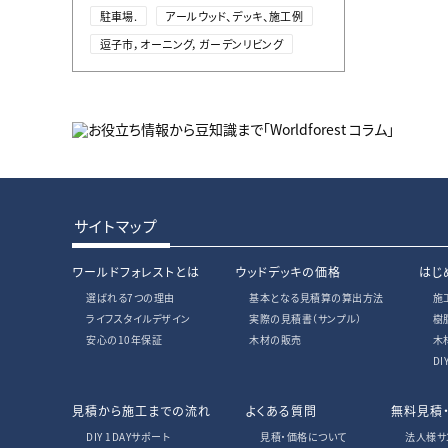
駐車場.
アールウッド、デッキ、施工例
逗子市，オーニング，ガーデンリビング
サイトマップ
ワールドフォレストとは
ウッドデッキの価格
はじ
選ばれる7つの理由
基本となる見積算の算出方法
施
ライフスタイルデザイン
実際の見積書
（サンプル）
樹
安心の10年保証
木材の販売
木
D
見積から施工までの流れ
よくある質問
無料見積
DIY 1DAYサポート
見積・価格について
法人様サ