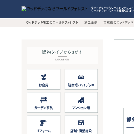
ワールドフォレストとは
ウッドデッキの価格
ウッドデッキならワールドフォレス
ワールドフォレストへお任せください
ABOUT US
PRICE
HOME
ウッドデッキ施工のワールドフォレスト
施工事例
東京都のウッドデッ
建物タイプ
からさがす
LOCATION
お庭用
駐車場・ハイデッキ
ガーデン家具
マンション用
都
リフォーム
店舗・商業施設