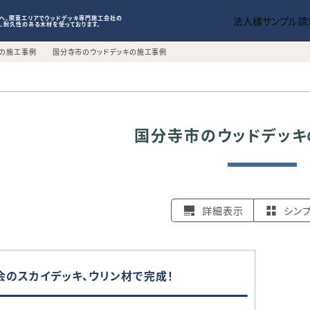
施工事例一覧
はじめてのウッドデッキ
見積から施工
トへ。関東エリアでウッドデッキ専門施工会社の
法人様サンプル請
。耐久性のある木材を使っております。
WORKS
INTRODUCTION
CONSTRUCTIO
キの施工事例
国分寺市のウッドデッキの施工事例
国分寺市のウッドデッキ
詳細表示
シン
会のスカイデッキ、ウリン材で完成！