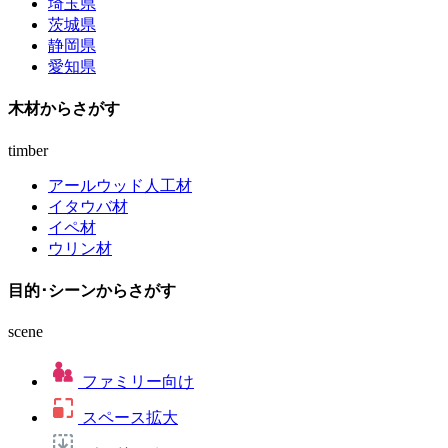
埼玉県
茨城県
静岡県
愛知県
木材
からさがす
timber
アールウッド人工材
イタウバ材
イペ材
ウリン材
目的･シーン
からさがす
scene
ファミリー向け
スペース拡大