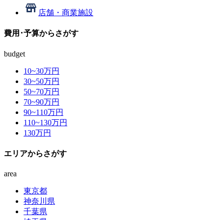
店舗・商業施設
費用･予算
からさがす
budget
10~30
万円
30~50
万円
50~70
万円
70~90
万円
90~110
万円
110~130
万円
130
万円
エリア
からさがす
area
東京都
神奈川県
千葉県