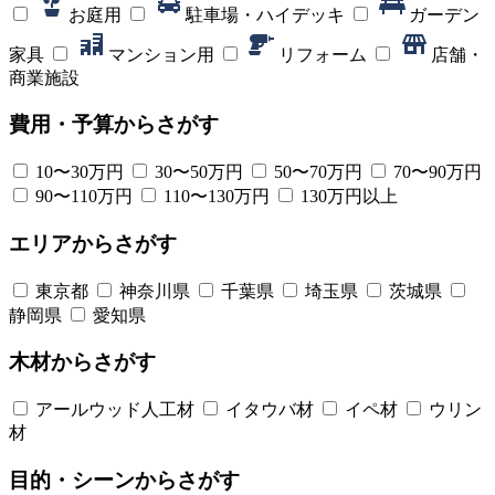
お庭用
駐車場・ハイデッキ
ガーデン
家具
マンション用
リフォーム
店舗・
商業施設
費用・予算
からさがす
10〜30万円
30〜50万円
50〜70万円
70〜90万円
90〜110万円
110〜130万円
130万円以上
エリア
からさがす
東京都
神奈川県
千葉県
埼玉県
茨城県
静岡県
愛知県
木材
からさがす
アールウッド人工材
イタウバ材
イペ材
ウリン
材
目的・シーン
からさがす