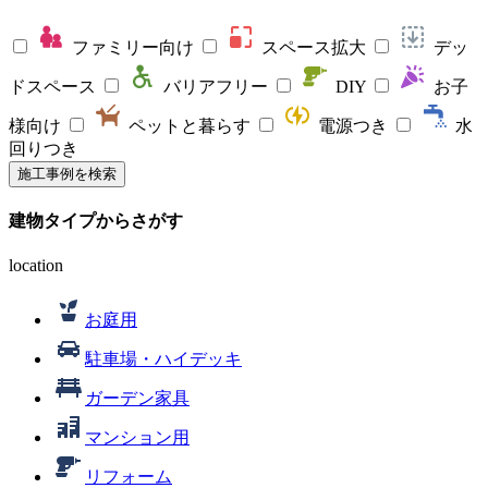
ファミリー向け
スペース拡大
デッ
ドスペース
バリアフリー
DIY
お子
様向け
ペットと暮らす
電源つき
水
回りつき
施工事例を検索
建物タイプ
からさがす
location
お庭用
駐車場・ハイデッキ
ガーデン家具
マンション用
リフォーム