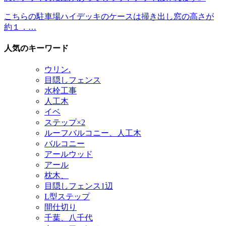
こちらの駐車場ハイデッキのケースは掃き出し窓の高さが
約１．…
人気のキーワード
ウリン.
目隠しフェンス
水栓工事
人工木
イベ
ステップ×2
ルーフバルコニー、人工木
バルコニー
アールウッド
アール
枕木、
目隠しフェンス1辺
L型ステップ
間仕切り
千葉、八千代