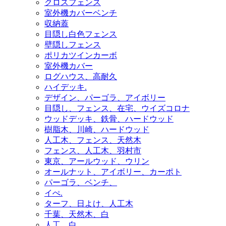
クロスフェンス
室外機カバーベンチ
収納蓋
目隠し白色フェンス
壁隠しフェンス
ポリカツインカーボ
室外機カバー
ログハウス、高耐久
ハイデッキ.
デザイン、パーゴラ、アイボリー
目隠し、フェンス、在宅、ウイズコロナ
ウッドデッキ、鉄骨、ハードウッド
樹脂木、川崎、ハードウッド
人工木、フェンス、天然木
フェンス、人工木、羽村市
東京、アールウッド、ウリン
オールナット、アイボリー、カーポト
パーゴラ、ベンチ、
イぺ.
ターフ、日よけ、人工木
千葉、天然木、白
人工、白、