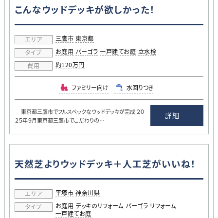
こんなウッドデッキが欲しかった！
三鷹市
東京都
エリア
お庭用
パーゴラ
一戸建てお庭
立水栓
タイプ
約120万円
費用
ファミリー向け
水回りつき
東京都三鷹市でフルスペックなウッドデッキが完成 ２０
詳細
２５年９月東京都三鷹市でこだわりの…
天然芝よりウッドデッキ＋人工芝がいいね！
平塚市
神奈川県
エリア
お庭用
デッキのリフォーム
パーゴラ
リフォーム
タイプ
一戸建てお庭