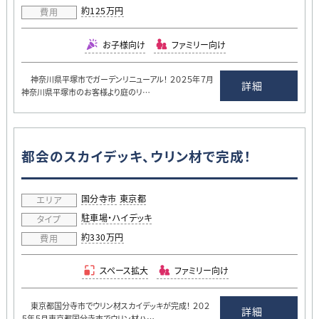
約125万円
費用
お子様向け
ファミリー向け
神奈川県平塚市でガーデンリニューアル！ ２０２５年７月
詳細
神奈川県平塚市のお客様より庭のリ…
都会のスカイデッキ、ウリン材で完成！
国分寺市
東京都
エリア
駐車場・ハイデッキ
タイプ
約330万円
費用
スペース拡大
ファミリー向け
東京都国分寺市でウリン材スカイデッキが完成！ ２０２
詳細
５年５月東京都国分寺市でウリン材ハ…