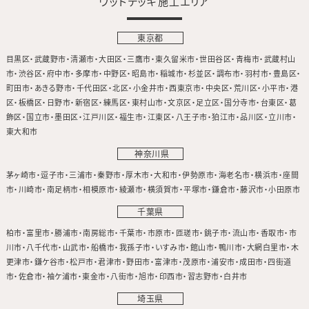
ウッドデッキ施工エリア
東京都
目黒区
武蔵野市
清瀬市
大田区
三鷹市
東久留米市
世田谷区
青梅市
武蔵村山
市
渋谷区
府中市
多摩市
中野区
昭島市
稲城市
杉並区
調布市
羽村市
豊島区
町田市
あきる野市
千代田区
北区
小金井市
西東京市
中央区
荒川区
小平市
港
区
板橋区
日野市
新宿区
練馬区
東村山市
文京区
足立区
国分寺市
台東区
葛
飾区
国立市
墨田区
江戸川区
福生市
江東区
八王子市
狛江市
品川区
立川市
東大和市
神奈川県
茅ヶ崎市
逗子市
三浦市
秦野市
厚木市
大和市
伊勢原市
海老名市
横浜市
座間
市
川崎市
南足柄市
相模原市
綾瀬市
横須賀市
平塚市
鎌倉市
藤沢市
小田原市
千葉県
柏市
富里市
勝浦市
南房総市
千葉市
市原市
匝瑳市
銚子市
流山市
香取市
市
川市
八千代市
山武市
船橋市
我孫子市
いすみ市
館山市
鴨川市
大網白里市
木
更津市
鎌ケ谷市
松戸市
君津市
野田市
富津市
茂原市
浦安市
成田市
四街道
市
佐倉市
袖ケ浦市
東金市
八街市
旭市
印西市
習志野市
白井市
埼玉県