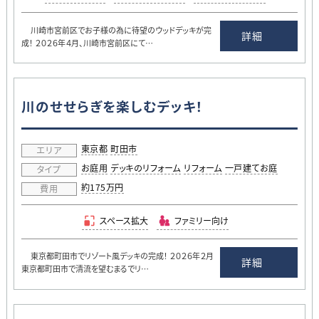
川崎市宮前区でお子様の為に待望のウッドデッキが完
詳細
成！ ２０２６年４月、川崎市宮前区にて…
川のせせらぎを楽しむデッキ！
東京都
町田市
エリア
お庭用
デッキのリフォーム
リフォーム
一戸建てお庭
タイプ
約175万円
費用
スペース拡大
ファミリー向け
東京都町田市でリゾート風デッキの完成！ ２０２６年２月
詳細
東京都町田市で清流を望むまるでリ…