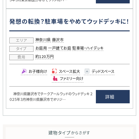
発想の転換？駐車場をやめてウッドデッキに！
神奈川県
藤沢市
エリア
お庭用
一戸建てお庭
駐車場・ハイデッキ
タイプ
約120万円
費用
お子様向け
スペース拡大
デッドスペース
ファミリー向け
神奈川県藤沢市でチークアールウッドのウッドデッキ ２
詳細
０２５年３月神奈川県藤沢市でオリジ…
建物タイプ
からさがす