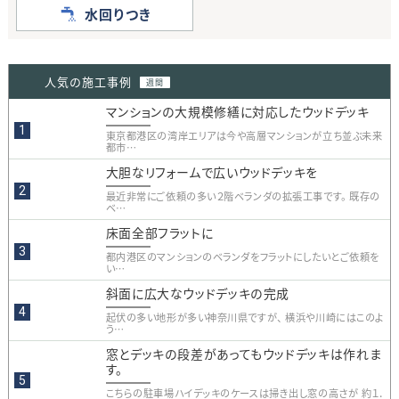
水回りつき
人気の施工事例
週間
マンションの大規模修繕に対応したウッドデッキ
東京都港区の湾岸エリアは今や高層マンションが立ち並ぶ未来
都市…
大胆なリフォームで広いウッドデッキを
最近非常にご依頼の多い２階ベランダの拡張工事です。 既存の
ベ…
床面全部フラットに
都内港区のマンションのベランダをフラットにしたいとご依頼を
い…
斜面に広大なウッドデッキの完成
起伏の多い地形が多い神奈川県ですが、 横浜や川崎にはこのよ
う…
窓とデッキの段差があってもウッドデッキは作れま
す。
こちらの駐車場ハイデッキのケースは掃き出し窓の高さが 約１．