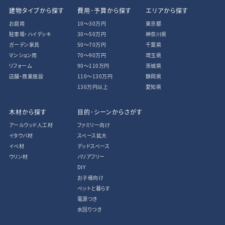
建物タイプから探す
費用･予算から探す
エリアから探す
お庭用
10〜30万円
東京都
駐車場・ハイデッキ
30〜50万円
神奈川県
ガーデン家具
50〜70万円
千葉県
マンション用
70〜90万円
埼玉県
リフォーム
90〜110万円
茨城県
店舗・商業施設
110〜130万円
静岡県
130万円以上
愛知県
木材から探す
目的･シーンからさがす
アールウッド人工材
ファミリー向け
イタウバ材
スペース拡大
イペ材
デッドスペース
ウリン材
バリアフリー
DIY
お子様向け
ペットと暮らす
電源つき
水回りつき