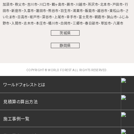
加須市
秩父市
吉川市
川口市
鶴ヶ島市
蕨市
川越市
所沢市
北本市
戸田市
行
田市
新座市
久喜市
蓮田市
熊谷市
羽生市
鴻巣市
飯能市
越谷市
東松山市
さ
いたま市
日高市
坂戸市
深谷市
上尾市
幸手市
富士見市
朝霞市
狭山市
ふじみ
野市
入間市
志木市
本庄市
桶川市
白岡市
三郷市
春日部市
草加市
八潮市
茨城県
静岡県
COPYRIGHT © WORLD FOREST ALL RIGHTS RESERVED.
ワールドフォレストとは
見積算の算出方法
施工事例一覧