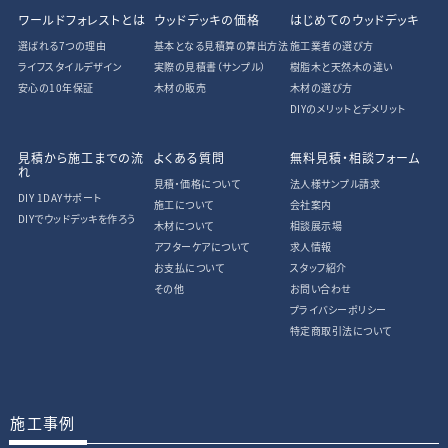
ワールドフォレストとは
ウッドデッキの価格
はじめてのウッドデッキ
選ばれる7つの理由
基本となる見積算の算出方法
施工業者の選び方
ライフスタイルデザイン
実際の見積書
（サンプル）
樹脂木と天然木の違い
安心の10年保証
木材の販売
木材の選び方
DIYのメリットとデメリット
見積から施工までの流
よくある質問
無料見積・相談フォーム
れ
見積・価格について
法人様サンプル請求
DIY 1DAYサポート
施工について
会社案内
DIYでウッドデッキを作ろう
木材について
相談展示場
アフターケアについて
求人情報
お支払について
スタッフ紹介
その他
お問い合わせ
プライバシーポリシー
特定商取引法について
施工事例