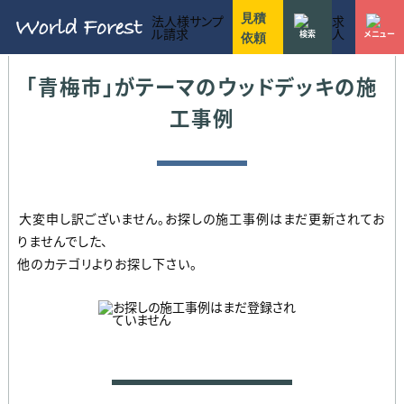
ワールドフォレストのお見積りに関する方針
ワールドフォレストのウッドデッキ施工事例一覧
不明な点などお気軽にお問い合わせ下さい
7つのこだわりを守り抜く事で選ばれ続けてきました
建設、リフォーム、設計、不動産など法人様窓口
お庭用
駐車場・ハイデッキ
ガーデン家具
マンション用
リフォーム
店舗・商業施設
お客様のライフスタイルにあったウッドデッキをご提案
ワールドフォレストでは木材単体での販売も行っています
10〜30万円
30〜50万円
50〜70万円
70〜90万円
90〜110万円
110〜130万円
130万円以上
東京都
神奈川県
千葉県
埼玉県
茨城県
静岡県
愛知県
ウッドデッキ施工のワールドフォレスト
施工事例
東京都のウッドデッキの施工事例
見積
法人様サンプ
求
ル請求
人
検索
メニュー
依頼
｢青梅市｣がテーマのウッドデッキの施
工事例
大変申し訳ございません。お探しの施工事例はまだ更新されてお
りませんでした、
他のカテゴリよりお探し下さい。