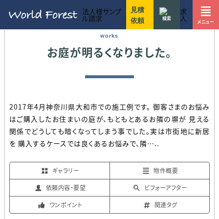
ワールドフォレストのお見積りに関する方針
ワールドフォレストのウッドデッキ施工事例一覧
不明な点などお気軽にお問い合わせ下さい
7つのこだわりを守り抜く事で選ばれ続けてきました
建設、リフォーム、設計、不動産など法人様窓口
お庭用
駐車場・ハイデッキ
ガーデン家具
マンション用
リフォーム
店舗・商業施設
お客様のライフスタイルにあったウッドデッキをご提案
ワールドフォレストでは木材単体での販売も行っています
10〜30万円
30〜50万円
50〜70万円
70〜90万円
90〜110万円
110〜130万円
130万円以上
東京都
神奈川県
千葉県
埼玉県
茨城県
静岡県
愛知県
ウッドデッキ施工のワールドフォレスト
施工事例
お庭用のウッドデッキの施工事例
見積
法人様サンプ
求
ル請求
人
検索
依頼
メニュー
works
お庭が明るくなりました。
2017年4月神奈川県大和市での施工例です。 御客さまのお悩み
はご購入したお住まいの庭が、もともとあるお隣の塀が 見える
関係でどうしても暗くなってしまう事でした。実は市街地に新居
を 購入するケースでは良くあるお悩みで、隣…..
ギャラリー
物件概要
依頼内容・要望
ビフォーアフター
ワンポイント
関連タグ