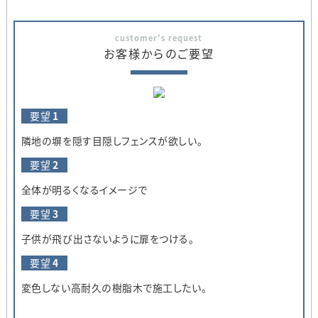
customer's request
お客様からのご要望
要望
1
隣地の塀を隠す目隠しフェンスが欲しい。
要望
2
全体が明るくなるイメージで
要望
3
子供が飛び出さないように扉をつける。
要望
4
変色しない高耐久の樹脂木で施工したい。