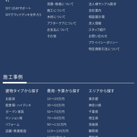
見積・価格について
法人様サンプル請求
DIY 1DAYサポート
施工について
会社案内
DIYでウッドデッキを作ろう
木材について
相談展示場
アフターケアについて
求人情報
お支払について
スタッフ紹介
その他
お問い合わせ
プライバシーポリシー
特定商取引法について
施工事例
建物タイプから探す
費用･予算から探す
エリアから探す
お庭用
10〜30万円
東京都
駐車場・ハイデッキ
30〜50万円
神奈川県
ガーデン家具
50〜70万円
千葉県
マンション用
70〜90万円
埼玉県
リフォーム
90〜110万円
茨城県
店舗・商業施設
110〜130万円
静岡県