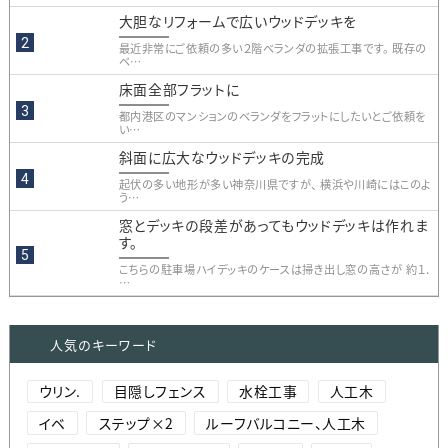
大胆なリフォームで広いウッドデッキを
最近非常にご依頼の多い２階ベランダの拡張工事です。 既存の
ベ…
床面全部フラットに
都内港区のマンションのベランダをフラットにしたいとご依頼を
い…
斜面に広大なウッドデッキの完成
起伏の多い地形が多い神奈川県ですが、 横浜や川崎にはこのよ
う…
窓とデッキの段差があってもウッドデッキは作れま
す。
こちらの駐車場ハイデッキのケースは掃き出し窓の高さが 約１．
…
人気のキーワード
ウリン.
目隠しフェンス
水栓工事
人工木
イベ
ステップ×2
ルーフバルコニー、人工木