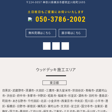
〒224-0057 神奈川県横浜市都筑区川和町1695
土日祝日もご提案にお伺いいたします
050-3786-2002
無料見積はこちら
展示場はこちら
ウッドデッキ施工エリア
東京都
目黒区
武蔵野市
清瀬市
大田区
三鷹市
東久留米市
世田谷区
青梅市
武蔵村山
市
渋谷区
府中市
多摩市
中野区
昭島市
稲城市
杉並区
調布市
羽村市
豊島区
町田市
あきる野市
千代田区
北区
小金井市
西東京市
中央区
荒川区
小平市
港
区
板橋区
日野市
新宿区
練馬区
東村山市
文京区
足立区
国分寺市
台東区
葛
飾区
国立市
墨田区
江戸川区
福生市
江東区
八王子市
狛江市
品川区
立川市