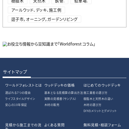
樹脂木
天然木
鉄骨.
駐車場.
アールウッド、デッキ、施工例
逗子市，オーニング，ガーデンリビング
サイトマップ
ワールドフォレストとは
ウッドデッキの価格
はじめてのウッドデッキ
選ばれる7つの理由
基本となる見積算の算出方法
施工業者の選び方
ライフスタイルデザイン
実際の見積書
（サンプル）
樹脂木と天然木の違い
安心の10年保証
木材の販売
木材の選び方
DIYのメリットとデメリット
見積から施工までの流
よくある質問
無料見積・相談フォーム
れ