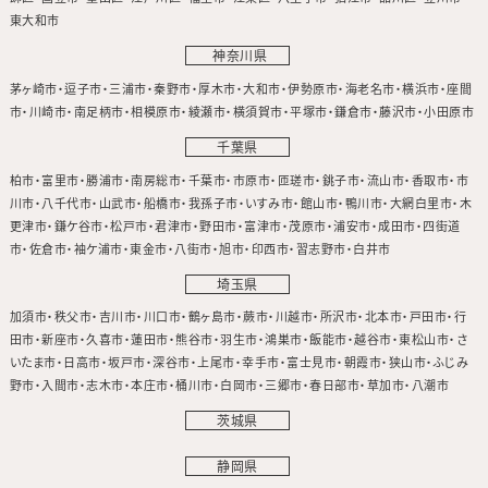
東大和市
神奈川県
茅ヶ崎市
逗子市
三浦市
秦野市
厚木市
大和市
伊勢原市
海老名市
横浜市
座間
市
川崎市
南足柄市
相模原市
綾瀬市
横須賀市
平塚市
鎌倉市
藤沢市
小田原市
千葉県
柏市
富里市
勝浦市
南房総市
千葉市
市原市
匝瑳市
銚子市
流山市
香取市
市
川市
八千代市
山武市
船橋市
我孫子市
いすみ市
館山市
鴨川市
大網白里市
木
更津市
鎌ケ谷市
松戸市
君津市
野田市
富津市
茂原市
浦安市
成田市
四街道
市
佐倉市
袖ケ浦市
東金市
八街市
旭市
印西市
習志野市
白井市
埼玉県
加須市
秩父市
吉川市
川口市
鶴ヶ島市
蕨市
川越市
所沢市
北本市
戸田市
行
田市
新座市
久喜市
蓮田市
熊谷市
羽生市
鴻巣市
飯能市
越谷市
東松山市
さ
いたま市
日高市
坂戸市
深谷市
上尾市
幸手市
富士見市
朝霞市
狭山市
ふじみ
野市
入間市
志木市
本庄市
桶川市
白岡市
三郷市
春日部市
草加市
八潮市
茨城県
静岡県