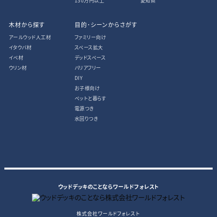
130万円以上
愛知県
木材から探す
目的･シーンからさがす
アールウッド人工材
ファミリー向け
イタウバ材
スペース拡大
イペ材
デッドスペース
ウリン材
バリアフリー
DIY
お子様向け
ペットと暮らす
電源つき
水回りつき
ウッドデッキのことならワールドフォレスト
株式会社ワールドフォレスト