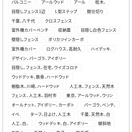
バルコニー
アールウッド
アール
枕木、
目隠しフェンス1辺
L型ステップ
間仕切り
千葉、八千代
クロスフェンス
室外機カバーベンチ
収納蓋
目隠し白色フェンス
壁隠しフェンス
ポリカツインカーボ
室外機カバー
ログハウス、高耐久
ハイデッキ.
デザイン、パーゴラ、アイボリー
目隠し、フェンス、在宅、ウイズコロナ
ウッドデッキ、鉄骨、ハードウッド
樹脂木、川崎、ハードウッド
人工木、フェンス、天然木
フェンス、人工木、羽村市
東京、アールウッド、ウリン
オールナット、アイボリー、カーポト
パーゴラ、ベンチ、
イぺ.
ターフ、日よけ、人工木
千葉、天然木、白
人工、白、
ウッドデッキ、白、アイボリー
傾斜地