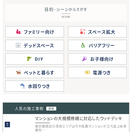
目的･シーン
からさがす
SCENE
ファミリー向け
スペース拡大
デッドスペース
バリアフリー
DIY
お子様向け
ペットと暮らす
電源つき
水回りつき
人気の施工事例
週間
マンションの大規模修繕に対応したウッドデッキ
東京都港区の湾岸エリアは今や高層マンションが立ち並ぶ未来
都市…