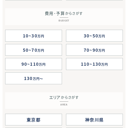
費用･予算
からさがす
BUDGET
10~30
30~50
万円
万円
50~70
70~90
万円
万円
90~110
110~130
万円
万円
130
万円
エリア
からさがす
AREA
東京都
神奈川県