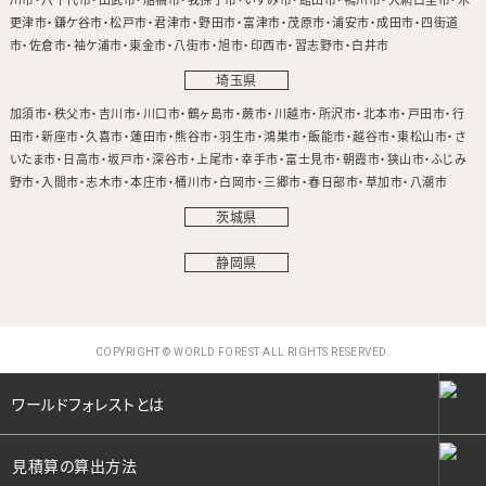
更津市
鎌ケ谷市
松戸市
君津市
野田市
富津市
茂原市
浦安市
成田市
四街道
市
佐倉市
袖ケ浦市
東金市
八街市
旭市
印西市
習志野市
白井市
埼玉県
加須市
秩父市
吉川市
川口市
鶴ヶ島市
蕨市
川越市
所沢市
北本市
戸田市
行
田市
新座市
久喜市
蓮田市
熊谷市
羽生市
鴻巣市
飯能市
越谷市
東松山市
さ
いたま市
日高市
坂戸市
深谷市
上尾市
幸手市
富士見市
朝霞市
狭山市
ふじみ
野市
入間市
志木市
本庄市
桶川市
白岡市
三郷市
春日部市
草加市
八潮市
茨城県
静岡県
COPYRIGHT © WORLD FOREST ALL RIGHTS RESERVED.
ワールドフォレストとは
見積算の算出方法