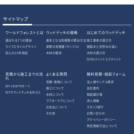
サイトマップ
ワールドフォレストとは
ウッドデッキの価格
はじめてのウッドデッキ
選ばれる7つの理由
基本となる見積算の算出方法
施工業者の選び方
ライフスタイルデザイン
実際の見積書
（サンプル）
樹脂木と天然木の違い
安心の10年保証
木材の販売
木材の選び方
DIYのメリットとデメリット
見積から施工までの流
よくある質問
無料見積・相談フォーム
れ
見積・価格について
法人様サンプル請求
DIY 1DAYサポート
施工について
会社案内
DIYでウッドデッキを作ろう
木材について
相談展示場
アフターケアについて
求人情報
お支払について
スタッフ紹介
その他
お問い合わせ
プライバシーポリシー
特定商取引法について