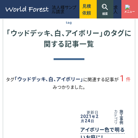
ワールドフォレストのお見積りに関する方針
ワールドフォレストのウッドデッキ施工事例一覧
不明な点などお気軽にお問い合わせ下さい
7つのこだわりを守り抜く事で選ばれ続けてきました
建設、リフォーム、設計、不動産など法人様窓口
お庭用
駐車場・ハイデッキ
ガーデン家具
マンション用
リフォーム
店舗・商業施設
お客様のライフスタイルにあったウッドデッキをご提案
ワールドフォレストでは木材単体での販売も行っています
10〜30万円
30〜50万円
50〜70万円
70〜90万円
90〜110万円
110〜130万円
130万円以上
東京都
神奈川県
千葉県
埼玉県
茨城県
静岡県
愛知県
ウッドデッキ施工のワールドフォレスト
ウッドデッキ、白、アイボリー
見積
法人様サンプ
求
ル請求
人
メニュー
依頼
検索
tag
「ウッドデッキ、白、アイボリー」のタグに
関する記事一覧
1
「ウッドデッキ、白、アイボリー」
件
タグ
に関連する記事が
みつかりました。
カ
施
更新日
テ
工
2021
2
年
ゴ
事
24
月
日
リ
例
アイボリー色で明る
いお庭に！