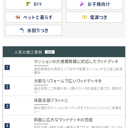
DIY
お子様向け
ペットと暮らす
電源つき
水回りつき
人気の施工事例
週間
マンションの大規模修繕に対応したウッドデッキ
東京都港区の湾岸エリアは今や高層マンションが立ち並ぶ未来
都市…
大胆なリフォームで広いウッドデッキを
最近非常にご依頼の多い２階ベランダの拡張工事です。 既存の
ベ…
床面全部フラットに
都内港区のマンションのベランダをフラットにしたいとご依頼を
い…
斜面に広大なウッドデッキの完成
起伏の多い地形が多い神奈川県ですが、 横浜や川崎にはこのよ