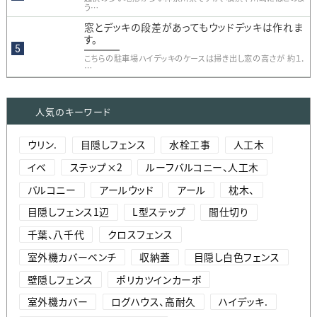
う…
窓とデッキの段差があってもウッドデッキは作れま
す。
こちらの駐車場ハイデッキのケースは掃き出し窓の高さが 約１．
…
人気のキーワード
ウリン.
目隠しフェンス
水栓工事
人工木
イベ
ステップ×2
ルーフバルコニー、人工木
バルコニー
アールウッド
アール
枕木、
目隠しフェンス1辺
L型ステップ
間仕切り
千葉、八千代
クロスフェンス
室外機カバーベンチ
収納蓋
目隠し白色フェンス
壁隠しフェンス
ポリカツインカーボ
室外機カバー
ログハウス、高耐久
ハイデッキ.