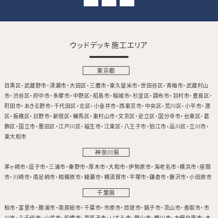
ウッドデッキ施工エリア
東京都
目黒区
武蔵野市
清瀬市
大田区
三鷹市
東久留米市
世田谷区
青梅市
武蔵村山
市
渋谷区
府中市
多摩市
中野区
昭島市
稲城市
杉並区
調布市
羽村市
豊島区
町田市
あきる野市
千代田区
北区
小金井市
西東京市
中央区
荒川区
小平市
港
区
板橋区
日野市
新宿区
練馬区
東村山市
文京区
足立区
国分寺市
台東区
葛
飾区
国立市
墨田区
江戸川区
福生市
江東区
八王子市
狛江市
品川区
立川市
東大和市
神奈川県
茅ヶ崎市
逗子市
三浦市
秦野市
厚木市
大和市
伊勢原市
海老名市
横浜市
座間
市
川崎市
南足柄市
相模原市
綾瀬市
横須賀市
平塚市
鎌倉市
藤沢市
小田原市
千葉県
柏市
富里市
勝浦市
南房総市
千葉市
市原市
匝瑳市
銚子市
流山市
香取市
市
川市
八千代市
山武市
船橋市
我孫子市
いすみ市
館山市
鴨川市
大網白里市
木