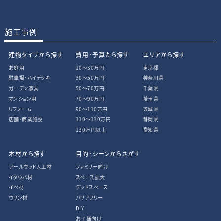
施工事例
建物タイプから探す
費用･予算から探す
エリアから探す
お庭用
10〜30万円
東京都
駐車場・ハイデッキ
30〜50万円
神奈川県
ガーデン家具
50〜70万円
千葉県
マンション用
70〜90万円
埼玉県
リフォーム
90〜110万円
茨城県
店舗・商業施設
110〜130万円
静岡県
130万円以上
愛知県
木材から探す
目的･シーンからさがす
アールウッド人工材
ファミリー向け
イタウバ材
スペース拡大
イペ材
デッドスペース
ウリン材
バリアフリー
DIY
お子様向け