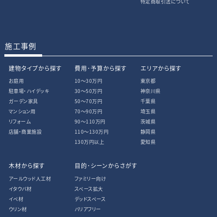
特定商取引法について
施工事例
建物タイプから探す
費用･予算から探す
エリアから探す
お庭用
10〜30万円
東京都
駐車場・ハイデッキ
30〜50万円
神奈川県
ガーデン家具
50〜70万円
千葉県
マンション用
70〜90万円
埼玉県
リフォーム
90〜110万円
茨城県
店舗・商業施設
110〜130万円
静岡県
130万円以上
愛知県
木材から探す
目的･シーンからさがす
アールウッド人工材
ファミリー向け
イタウバ材
スペース拡大
イペ材
デッドスペース
ウリン材
バリアフリー