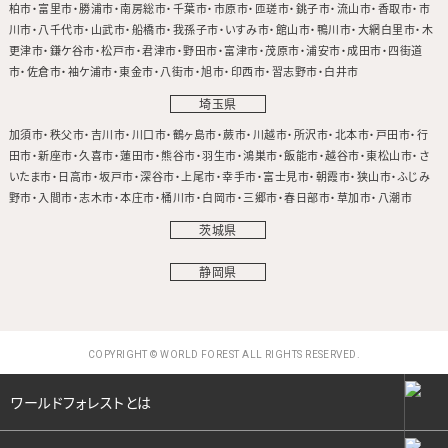
柏市
富里市
勝浦市
南房総市
千葉市
市原市
匝瑳市
銚子市
流山市
香取市
市
川市
八千代市
山武市
船橋市
我孫子市
いすみ市
館山市
鴨川市
大網白里市
木
更津市
鎌ケ谷市
松戸市
君津市
野田市
富津市
茂原市
浦安市
成田市
四街道
市
佐倉市
袖ケ浦市
東金市
八街市
旭市
印西市
習志野市
白井市
埼玉県
加須市
秩父市
吉川市
川口市
鶴ヶ島市
蕨市
川越市
所沢市
北本市
戸田市
行
田市
新座市
久喜市
蓮田市
熊谷市
羽生市
鴻巣市
飯能市
越谷市
東松山市
さ
いたま市
日高市
坂戸市
深谷市
上尾市
幸手市
富士見市
朝霞市
狭山市
ふじみ
野市
入間市
志木市
本庄市
桶川市
白岡市
三郷市
春日部市
草加市
八潮市
茨城県
静岡県
COPYRIGHT © WORLD FOREST ALL RIGHTS RESERVED.
ワールドフォレストとは