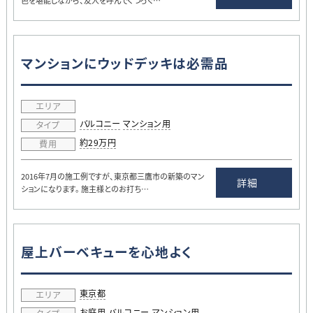
色を堪能しながら、友人を呼んでくつろぐ…
マンションにウッドデッキは必需品
エリア
バルコニー
マンション用
タイプ
約29万円
費用
2016年7月の施工例ですが、東京都三鷹市の新築のマン
詳細
ションになります。 施主様とのお打ち…
屋上バーベキューを心地よく
東京都
エリア
お庭用
バルコニー
マンション用