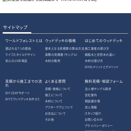
サイトマップ
ワールドフォレストとは
ウッドデッキの価格
はじめてのウッドデッキ
選ばれる7つの理由
基本となる見積算の算出方法
施工業者の選び方
ライフスタイルデザイン
実際の見積書
（サンプル）
樹脂木と天然木の違い
安心の10年保証
木材の販売
木材の選び方
DIYのメリットとデメリット
見積から施工までの流
よくある質問
無料見積・相談フォーム
れ
見積・価格について
法人様サンプル請求
DIY 1DAYサポート
施工について
会社案内
DIYでウッドデッキを作ろう
木材について
相談展示場
アフターケアについて
求人情報
お支払について
スタッフ紹介
その他
お問い合わせ
プライバシーポリシー