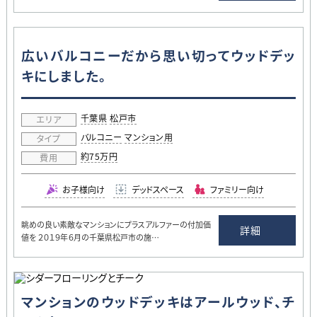
広いバルコニーだから思い切ってウッドデッ
キにしました。
千葉県
松戸市
エリア
バルコニー
マンション用
タイプ
約75万円
費用
お子様向け
デッドスペース
ファミリー向け
眺めの良い素敵なマンションにプラスアルファーの付加価
詳細
値を ２０１９年６月の千葉県松戸市の施…
マンションのウッドデッキはアールウッド、チ