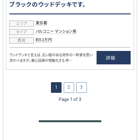
ブラックのウッドデッキです。
東京都
エリア
バルコニー
マンション用
タイプ
約53万円
費用
ウッドデッキと言えば、広い庭のある郊外の一軒家を思い
詳細
浮かべますが、都心回帰が現象化する 昨…
1
2
3
Page 1 of 3