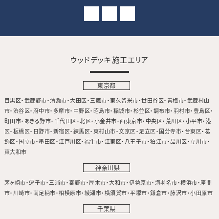
ウッドデッキ施工エリア
東京都
目黒区
武蔵野市
清瀬市
大田区
三鷹市
東久留米市
世田谷区
青梅市
武蔵村山
市
渋谷区
府中市
多摩市
中野区
昭島市
稲城市
杉並区
調布市
羽村市
豊島区
町田市
あきる野市
千代田区
北区
小金井市
西東京市
中央区
荒川区
小平市
港
区
板橋区
日野市
新宿区
練馬区
東村山市
文京区
足立区
国分寺市
台東区
葛
飾区
国立市
墨田区
江戸川区
福生市
江東区
八王子市
狛江市
品川区
立川市
東大和市
神奈川県
茅ヶ崎市
逗子市
三浦市
秦野市
厚木市
大和市
伊勢原市
海老名市
横浜市
座間
市
川崎市
南足柄市
相模原市
綾瀬市
横須賀市
平塚市
鎌倉市
藤沢市
小田原市
千葉県