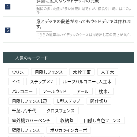
斜面に広大なウッドデッキの完成
起伏の多い地形が多い神奈川県ですが、 横浜や川崎にはこのよ
う…
窓とデッキの段差があってもウッドデッキは作れま
す。
こちらの駐車場ハイデッキのケースは掃き出し窓の高さが 約１．
…
人気のキーワード
ウリン.
目隠しフェンス
水栓工事
人工木
イベ
ステップ×2
ルーフバルコニー、人工木
バルコニー
アールウッド
アール
枕木、
目隠しフェンス1辺
L型ステップ
間仕切り
千葉、八千代
クロスフェンス
室外機カバーベンチ
収納蓋
目隠し白色フェンス
壁隠しフェンス
ポリカツインカーボ