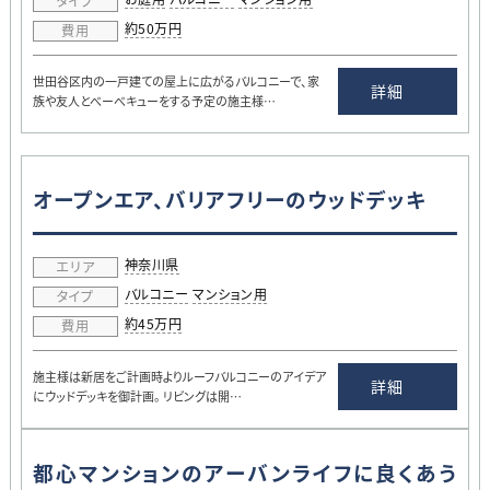
タイプ
約50万円
費用
世田谷区内の一戸建ての屋上に広がるバルコニーで、家
詳細
族や友人とべーべキューをする予定の施主様…
オープンエア、バリアフリーのウッドデッキ
神奈川県
エリア
バルコニー
マンション用
タイプ
約45万円
費用
施主様は新居をご計画時よりルーフバルコニーのアイデア
詳細
にウッドデッキを御計画。 リビングは開…
都心マンションのアーバンライフに良くあう