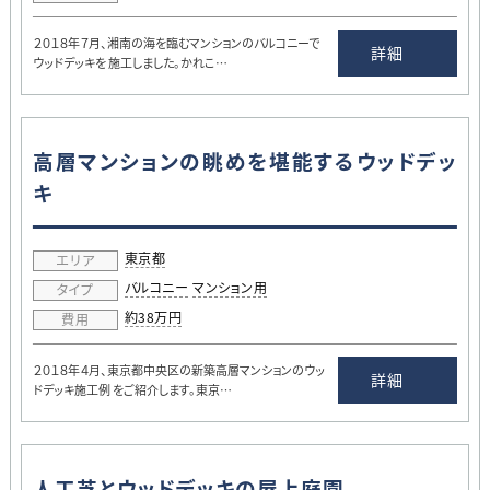
２０１８年７月、湘南の海を臨むマンションのバルコニーで
詳細
ウッドデッキを 施工しました。かれこ…
高層マンションの眺めを堪能するウッドデッ
キ
東京都
エリア
バルコニー
マンション用
タイプ
約38万円
費用
２０１８年４月、東京都中央区の新築高層マンションのウッ
詳細
ドデッキ施工例 をご紹介します。東京…
人工芝とウッドデッキの屋上庭園