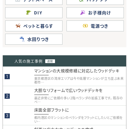
DIY
お子様向け
ペットと暮らす
電源つき
水回りつき
人気の施工事例
週間
マンションの大規模修繕に対応したウッドデッキ
東京都港区の湾岸エリアは今や高層マンションが立ち並ぶ未来
都市…
大胆なリフォームで広いウッドデッキを
最近非常にご依頼の多い２階ベランダの拡張工事です。 既存の
ベ…
床面全部フラットに
都内港区のマンションのベランダをフラットにしたいとご依頼を
い…