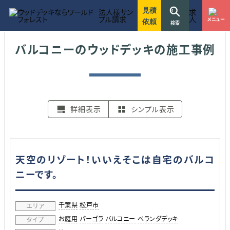
ワールドフォレストのお見積りに関する方針
ワールドフォレストのウッドデッキ施工事例一覧
不明な点などお気軽にお問い合わせ下さい
7つのこだわりを守り抜く事で選ばれ続けてきました
建設、リフォーム、設計、不動産など法人様窓口
お庭用
駐車場・ハイデッキ
ガーデン家具
マンション用
リフォーム
店舗・商業施設
お客様のライフスタイルにあったウッドデッキをご提案
ワールドフォレストでは木材単体での販売も行っています
10〜30万円
30〜50万円
50〜70万円
70〜90万円
90〜110万円
110〜130万円
130万円以上
東京都
神奈川県
千葉県
埼玉県
茨城県
静岡県
愛知県
ウッドデッキ施工のワールドフォレスト
施工事例
マンション用のウッドデッキの施工
見積
法人様サン
求
プル請求
人
メニュー
依頼
検索
バルコニーのウッドデッキの施工事例
詳細表示
シンプル表示
天空のリゾート！いいえそこは自宅のバルコ
ニーです。
千葉県
松戸市
エリア
お庭用
パーゴラ
バルコニー
ベランダデッキ
タイプ