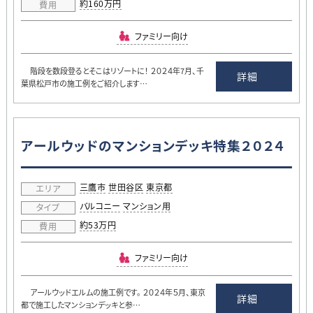
約160万円
費用
ファミリー向け
階段を数段登るとそこはリゾートに！ ２０２４年7月、千
詳細
葉県松戸市の施工例をご紹介します…
アールウッドのマンションデッキ特集２０２４
三鷹市
世田谷区
東京都
エリア
バルコニー
マンション用
タイプ
約53万円
費用
ファミリー向け
アールウッドエルムの施工例です。 ２０２４年５月、東京
詳細
都で施工したマンションデッキと参…